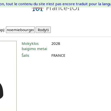
on, tout le contenu du site n'est pas encore traduit pour la langue
France-IOI
pį:
Mokyklos
2028
baigimo metai
Šalis
FRANCE