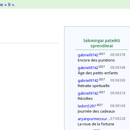
 « lt ».
Sėkmingai pateikti
sprendimai
2027
gabriel9742
08:08378
Encore des punitions
2027
gabriel9742
08:08348
Âge des petits-enfants
2027
gabriel9742
08:08268
Retraite spirituelle
2027
gabriel9742
08:08218
Récoltes
2027
ladon5297
08:08168
Journée des cadeaux
202
aryanpurmessurgmailcom
07:08228
La roue de la fortune