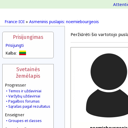
Attenti
France-IOI
»
Asmeninis puslapis: noemiebourgeois
Peržiūrėti šio vartotojo pusla
Prisijungimas
Prisijungti
Kalba:
Svetainės
žemėlapis
Progresser
Temos ir uždaviniai
Varžybų uždaviniai
Pagalbos forumas
Sąrašas pagal rezultatus
Enseigner
Groupes et classes
noemiebourgeois