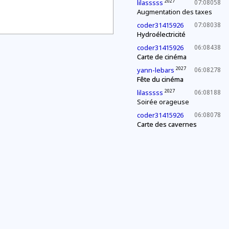
2027
lilasssss
07:08058
Augmentation des taxes
coder31415926
07:08038
Hydroélectricité
coder31415926
06:08438
Carte de cinéma
2027
yann-lebars
06:08278
Fête du cinéma
2027
lilasssss
06:08188
Soirée orageuse
coder31415926
06:08078
Carte des cavernes