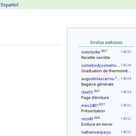
'Español'.
Envíos exitosos
2027
victorlydie
14h35
Recette secrète
2027
somebodysomehow1
14h34
Graduation de thermomètres
2027
augustinlascarrou
14h34
Bagarre générale
2027
clea55
14h34
Page d'écriture
2027
ines2487
14h32
Présentation
2026
nico83
14h32
Écriture en miroir
nathanvanparys
14h32