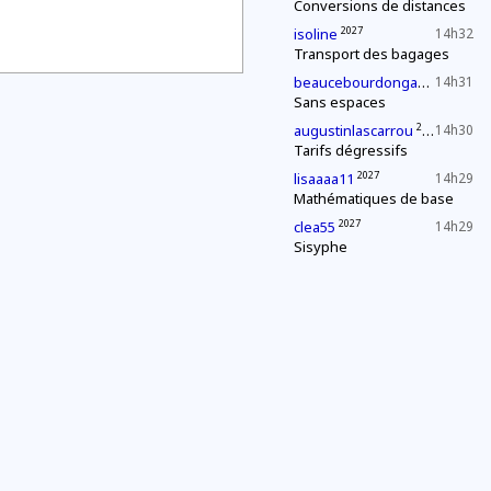
Conversions de distances
2027
isoline
14h32
Transport des bagages
2027
beaucebourdongabriel
14h31
Sans espaces
2027
augustinlascarrou
14h30
Tarifs dégressifs
2027
lisaaaa11
14h29
Mathématiques de base
2027
clea55
14h29
Sisyphe