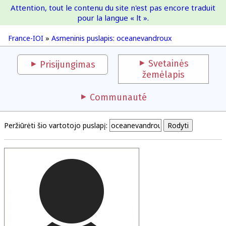
Attention, tout le contenu du site n'est pas encore traduit
France-IOI
pour la langue « lt ».
France-IOI
»
Asmeninis puslapis: oceanevandroux
Svetainės
Prisijungimas
žemėlapis
Communauté
Peržiūrėti šio vartotojo puslapį: