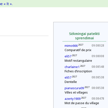
 « lt ».
Sėkmingai pateikti
sprendimai
2027
mimo666
09:08028
Comparatif de prix
2027
eli57
09:08008
Motif rectangulaire
2027
charlaine1
08:08548
Fiches d’inscription
2027
eli57
08:08538
Dentelle
2027
pianascura09
08:08538
Villes et villages
2027
azerty1909
08:08478
Mot de passe du village