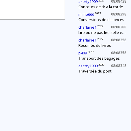
2027
azerty1909
08:08438
Concours de tir à la corde
2027
mimo666
08:08398
Conversions de distances
2027
charlaine1
08:08388
Lire ou ne pas lire, telle est la question
2027
charlaine1
08:08358
Résumés de livres
2027
p409
08:08358
Transport des bagages
2027
azerty1909
08:08348
Traversée du pont