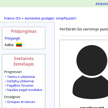
Attenti
France-IOI
»
Asmeninis puslapis: omarfourati1
Peržiūrėti šio vartotojo pusla
Prisijungimas
Prisijungti
Kalba:
Svetainės
žemėlapis
Progresser
Temos ir uždaviniai
Varžybų uždaviniai
Pagalbos forumas
Sąrašas pagal rezultatus
Enseigner
Groupes et classes
omarfourati1