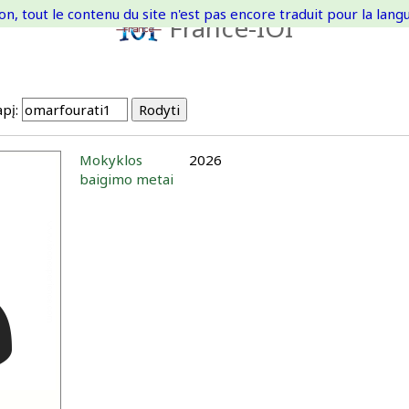
on, tout le contenu du site n'est pas encore traduit pour la langue
France-IOI
pį:
Mokyklos
2026
baigimo metai