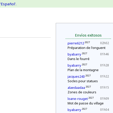
'Español'.
Envíos exitosos
2027
pierre6212
02h02
Préparation de l'onguent
2027
byabarry
01h46
Dans le fourré
2027
byabarry
01h28
Plan de la montagne
2027
jacques243
01h22
Socles pour statues
2027
alaedaadaa
01h15
Zones de couleurs
2027
loane-rouget
01h09
Mot de passe du village
2027
byabarry
01h04