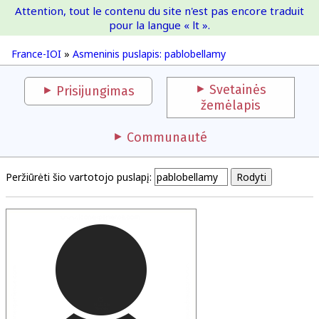
Attention, tout le contenu du site n'est pas encore traduit
France-IOI
pour la langue « lt ».
France-IOI
»
Asmeninis puslapis: pablobellamy
Svetainės
Prisijungimas
žemėlapis
Communauté
Peržiūrėti šio vartotojo puslapį: