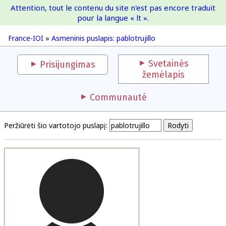
Attention, tout le contenu du site n'est pas encore traduit
France-IOI
pour la langue « lt ».
France-IOI
»
Asmeninis puslapis: pablotrujillo
Svetainės
Prisijungimas
žemėlapis
Communauté
Peržiūrėti šio vartotojo puslapį: