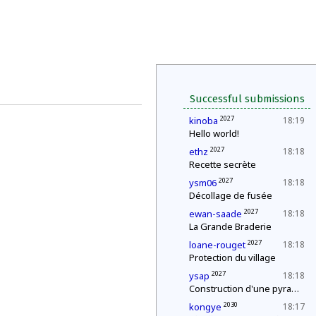
Successful submissions
2027
kinoba
18:19
Hello world!
2027
ethz
18:18
Recette secrète
2027
ysm06
18:18
Décollage de fusée
2027
ewan-saade
18:18
La Grande Braderie
2027
loane-rouget
18:18
Protection du village
2027
ysap
18:18
Construction d'une pyramide
2030
kongye
18:17