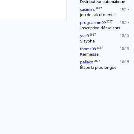
Distributeur automatique
2027
casimirs
18:17
Jeu de calcul mental
2027
programme09
18:17
Inscription d’étudiants
2027
yse9
18:15
Sisyphe
2027
thoms08
18:15
Kermesse
2027
peliaxx
18:15
Étape la plus longue