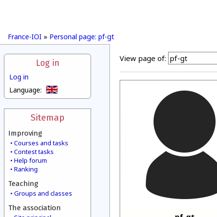
France-IOI
»
Personal page: pf-gt
View page of:
Log in
Log in
Language:
Sitemap
Improving
Courses and tasks
Contest tasks
Help forum
Ranking
Teaching
Groups and classes
The association
pf-gt