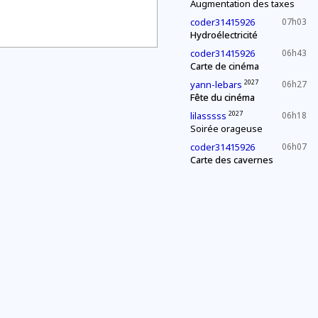
Augmentation des taxes
coder31415926
07h03
Hydroélectricité
coder31415926
06h43
Carte de cinéma
2027
yann-lebars
06h27
Fête du cinéma
2027
lilasssss
06h18
Soirée orageuse
coder31415926
06h07
Carte des cavernes