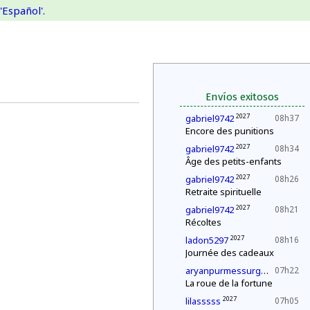
'Español'.
Envíos exitosos
2027
gabriel9742
08h37
Encore des punitions
2027
gabriel9742
08h34
Âge des petits-enfants
2027
gabriel9742
08h26
Retraite spirituelle
2027
gabriel9742
08h21
Récoltes
2027
ladon5297
08h16
Journée des cadeaux
202
aryanpurmessurgmailcom
07h22
La roue de la fortune
2027
lilasssss
07h05