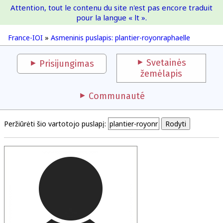
Attention, tout le contenu du site n'est pas encore traduit
France-IOI
pour la langue « lt ».
France-IOI
»
Asmeninis puslapis: plantier-royonraphaelle
Svetainės
Prisijungimas
žemėlapis
Communauté
Peržiūrėti šio vartotojo puslapį: