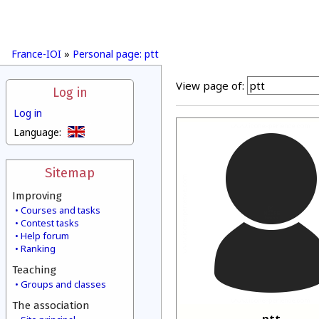
France-IOI
»
Personal page: ptt
View page of:
Log in
Log in
Language:
Sitemap
Improving
Courses and tasks
Contest tasks
Help forum
Ranking
Teaching
Groups and classes
The association
ptt