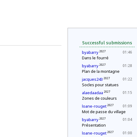
Successful submissions
2027
byabarry
01:46
Dans le fourré
2027
byabarry
01:28
Plan de la montagne
2027
jacques243
01:22
Socles pour statues
2027
alaedaadaa
01:15
Zones de couleurs
2027
loane-rouget
01:09
Mot de passe du village
2027
byabarry
01:04
Présentation
2027
loane-rouget
01:00