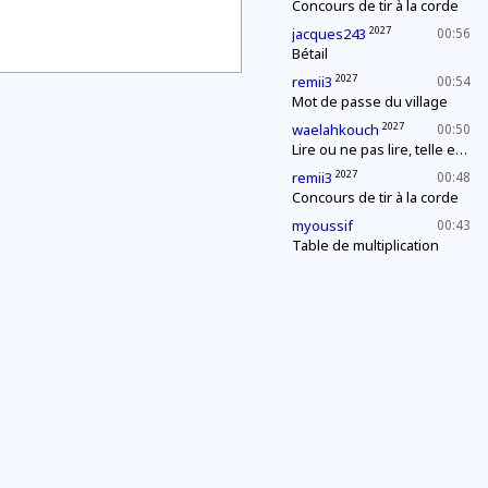
Concours de tir à la corde
2027
jacques243
00:56
Bétail
2027
remii3
00:54
Mot de passe du village
2027
waelahkouch
00:50
Lire ou ne pas lire, telle est la question
2027
remii3
00:48
Concours de tir à la corde
myoussif
00:43
Table de multiplication