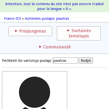
Attention, tout le contenu du site n'est pas encore traduit
France-IOI
pour la langue « lt ».
France-IOI
»
Asmeninis puslapis: pwatras
Svetainės
Prisijungimas
žemėlapis
Communauté
Peržiūrėti šio vartotojo puslapį: