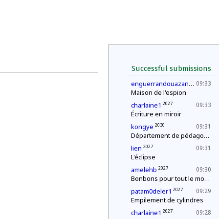
Successful submissions
2027
enguerrandouazana
09:33
Maison de l'espion
2027
charlaine1
09:33
Écriture en miroir
2030
kongye
09:31
Département de pédagogie : le « c'est plus, c'est moins »
2027
lien
09:31
L'éclipse
2027
amelehb
09:30
Bonbons pour tout le monde !
2027
patam0deler1
09:29
Empilement de cylindres
2027
charlaine1
09:28