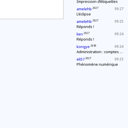
Impression d’étiquettes
2027
amelehb
09:27
L'éclipse
2027
amelehb
09:25
Réponds !
2027
lien
09:24
Réponds !
2030
kongye
09:24
Administration : comptes annuels
2027
eli57
09:23
Phénomène numérique