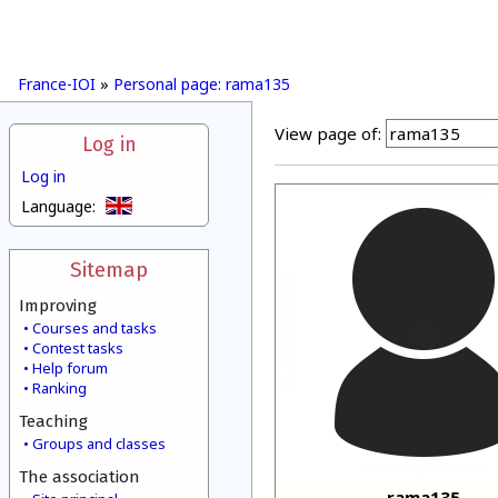
France-IOI
»
Personal page: rama135
View page of:
Log in
Log in
Language:
Sitemap
Improving
Courses and tasks
Contest tasks
Help forum
Ranking
Teaching
Groups and classes
The association
rama135