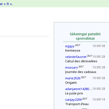
 « lt ».
Sėkmingai pateikti
sprendimai
2027
eggyy
10:08138
Kermesse
2027
celestefaucret
10:08128
Calcul des dénivelées
2027
mcesaro
10:08128
Journée des cadeaux
2027
marie2026
10:08128
Origami
2029
adanjamot14280
10:08128
Le juste prix
2027
sanjay2209
10:08118
Transport d'eau