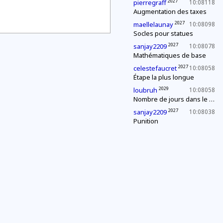
2027
pierregraff
10:08118
Augmentation des taxes
2027
maellelaunay
10:08098
Socles pour statues
2027
sanjay2209
10:08078
Mathématiques de base
2027
celestefaucret
10:08058
Étape la plus longue
2029
loubruh
10:08058
Nombre de jours dans le mois
2027
sanjay2209
10:08038
Punition