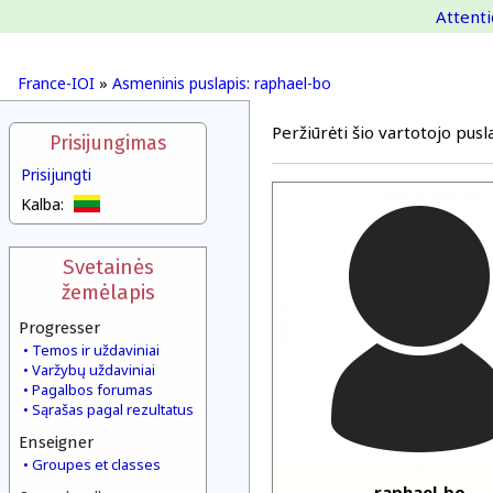
Attenti
France-IOI
»
Asmeninis puslapis: raphael-bo
Peržiūrėti šio vartotojo pusla
Prisijungimas
Prisijungti
Kalba:
Svetainės
žemėlapis
Progresser
Temos ir uždaviniai
Varžybų uždaviniai
Pagalbos forumas
Sąrašas pagal rezultatus
Enseigner
Groupes et classes
raphael-bo