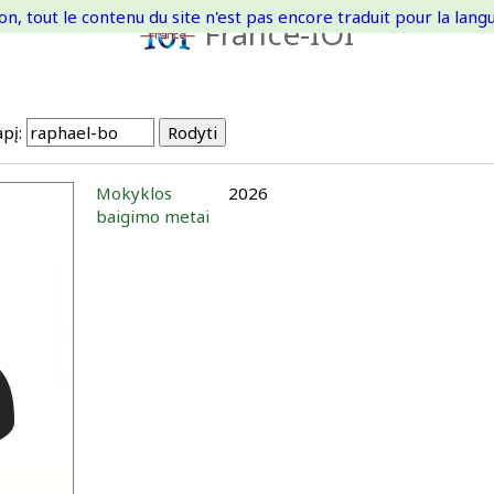
on, tout le contenu du site n'est pas encore traduit pour la langue
France-IOI
pį:
Mokyklos
2026
baigimo metai