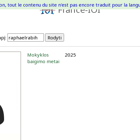
on, tout le contenu du site n'est pas encore traduit pour la langue
France-IOI
pį:
Mokyklos
2025
baigimo metai