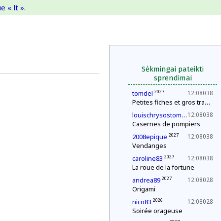
 « lt ».
Sėkmingai pateikti
sprendimai
2027
tomdel
12:08038
Petites fiches et gros travail
202
louischrysostomelegueult
12:08038
Casernes de pompiers
2027
2008epique
12:08038
Vendanges
2027
caroline83
12:08038
La roue de la fortune
2027
andrea89
12:08028
Origami
2026
nico83
12:08028
Soirée orageuse