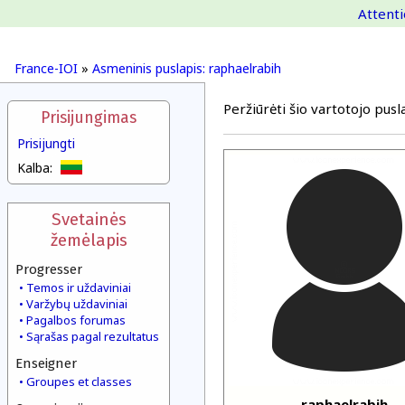
Attenti
France-IOI
»
Asmeninis puslapis: raphaelrabih
Peržiūrėti šio vartotojo pusla
Prisijungimas
Prisijungti
Kalba:
Svetainės
žemėlapis
Progresser
Temos ir uždaviniai
Varžybų uždaviniai
Pagalbos forumas
Sąrašas pagal rezultatus
Enseigner
Groupes et classes
raphaelrabih