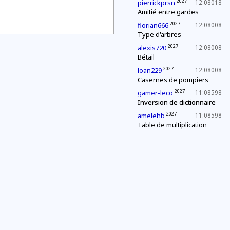
2027
pierrickprsn
12:08018
Amitié entre gardes
2027
florian666
12:08008
Type d'arbres
2027
alexis720
12:08008
Bétail
2027
loan229
12:08008
Casernes de pompiers
2027
gamer-leco
11:08598
Inversion de dictionnaire
2027
amelehb
11:08598
Table de multiplication