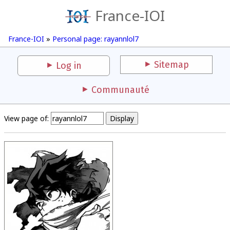
France-IOI
France-IOI
»
Personal page: rayannlol7
Sitemap
Log in
Communauté
View page of: