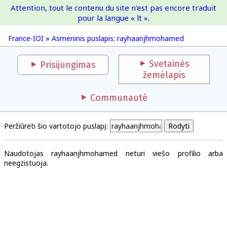
Attention, tout le contenu du site n'est pas encore traduit
France-IOI
pour la langue « lt ».
France-IOI
»
Asmeninis puslapis: rayhaanjhmohamed
Svetainės
Prisijungimas
žemėlapis
Communauté
Peržiūrėti šio vartotojo puslapį:
Naudotojas rayhaanjhmohamed neturi viešo profilio arba
neegzistuoja.