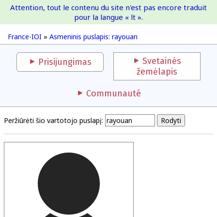
Attention, tout le contenu du site n'est pas encore traduit
France-IOI
pour la langue « lt ».
France-IOI
»
Asmeninis puslapis: rayouan
Svetainės
Prisijungimas
žemėlapis
Communauté
Peržiūrėti šio vartotojo puslapį: