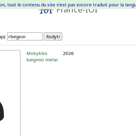
on, tout le contenu du site n'est pas encore traduit pour la langue
France-IOI
pį:
Mokyklos
2026
baigimo metai