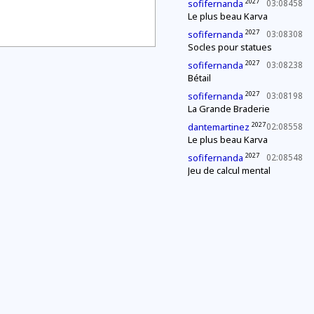
2027
sofifernanda
03:08458
Le plus beau Karva
2027
sofifernanda
03:08308
Socles pour statues
2027
sofifernanda
03:08238
Bétail
2027
sofifernanda
03:08198
La Grande Braderie
2027
dantemartinez
02:08558
Le plus beau Karva
2027
sofifernanda
02:08548
Jeu de calcul mental