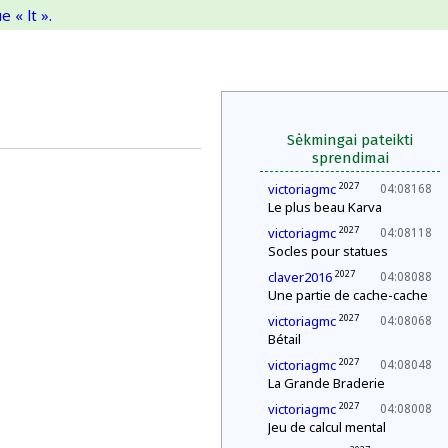
 « lt ».
Sėkmingai pateikti
sprendimai
2027
victoriagmc
04:08168
Le plus beau Karva
2027
victoriagmc
04:08118
Socles pour statues
2027
claver2016
04:08088
Une partie de cache-cache
2027
victoriagmc
04:08068
Bétail
2027
victoriagmc
04:08048
La Grande Braderie
2027
victoriagmc
04:08008
Jeu de calcul mental