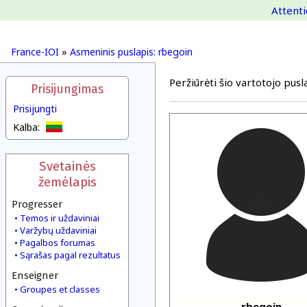
Attenti
France-IOI
»
Asmeninis puslapis: rbegoin
Peržiūrėti šio vartotojo pusla
Prisijungimas
Prisijungti
Kalba:
Svetainės
žemėlapis
Progresser
Temos ir uždaviniai
Varžybų uždaviniai
Pagalbos forumas
Sąrašas pagal rezultatus
Enseigner
Groupes et classes
rbegoin