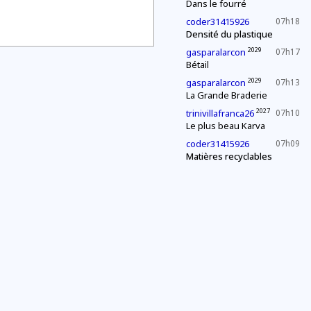
Dans le fourré
coder31415926
07h18
Densité du plastique
2029
gasparalarcon
07h17
Bétail
2029
gasparalarcon
07h13
La Grande Braderie
2027
trinivillafranca26
07h10
Le plus beau Karva
coder31415926
07h09
Matières recyclables