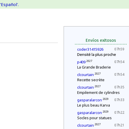
'Español'.
Envíos exitosos
coder31415926
07h59
Densité la plus proche
2027
p409
07h54
La Grande Braderie
2027
clcourtain
07h54
Recette secrète
2027
clcourtain
07h35
Empilement de cylindres
2029
gasparalarcon
07h33
Le plus beau Karva
2029
gasparalarcon
07h22
Socles pour statues
2027
clcourtain
07h21