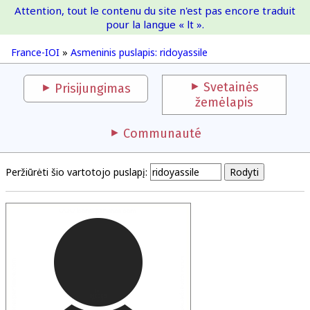
Attention, tout le contenu du site n'est pas encore traduit
France-IOI
pour la langue « lt ».
France-IOI
»
Asmeninis puslapis: ridoyassile
Svetainės
Prisijungimas
žemėlapis
Communauté
Peržiūrėti šio vartotojo puslapį: