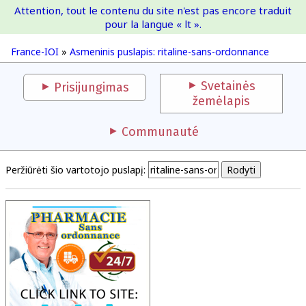
Attention, tout le contenu du site n'est pas encore traduit
France-IOI
pour la langue « lt ».
France-IOI
»
Asmeninis puslapis: ritaline-sans-ordonnance
Svetainės
Prisijungimas
žemėlapis
Communauté
Peržiūrėti šio vartotojo puslapį: