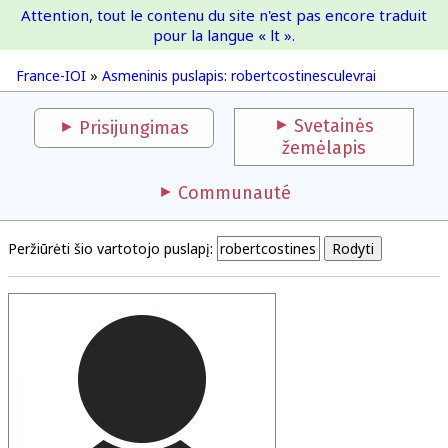
Attention, tout le contenu du site n'est pas encore traduit
France-IOI
pour la langue « lt ».
France-IOI
»
Asmeninis puslapis: robertcostinesculevrai
Svetainės
Prisijungimas
žemėlapis
Communauté
Peržiūrėti šio vartotojo puslapį: