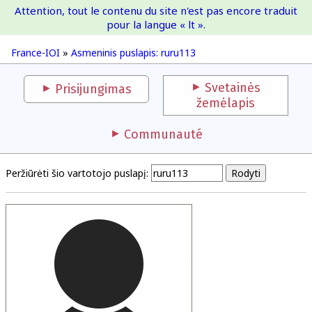
Attention, tout le contenu du site n'est pas encore traduit
France-IOI
pour la langue « lt ».
France-IOI
»
Asmeninis puslapis: ruru113
Svetainės
Prisijungimas
žemėlapis
Communauté
Peržiūrėti šio vartotojo puslapį: