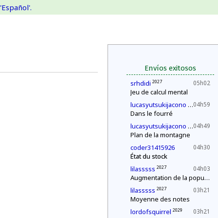
'Español'.
Envíos exitosos
2027
srhdidi
05h02
Jeu de calcul mental
2030
lucasyutsukijacono
04h59
Dans le fourré
2030
lucasyutsukijacono
04h49
Plan de la montagne
coder31415926
04h30
État du stock
2027
lilasssss
04h03
Augmentation de la population
2027
lilasssss
03h21
Moyenne des notes
2029
lordofsquirrel
03h21