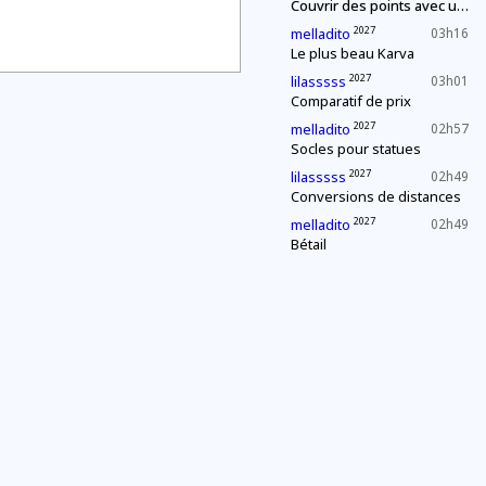
Couvrir des points avec un segment de longueur fixe
2027
melladito
03h16
Le plus beau Karva
2027
lilasssss
03h01
Comparatif de prix
2027
melladito
02h57
Socles pour statues
2027
lilasssss
02h49
Conversions de distances
2027
melladito
02h49
Bétail