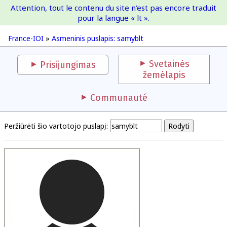
Attention, tout le contenu du site n'est pas encore traduit
France-IOI
pour la langue « lt ».
France-IOI
»
Asmeninis puslapis: samyblt
Svetainės
Prisijungimas
žemėlapis
Communauté
Peržiūrėti šio vartotojo puslapį: