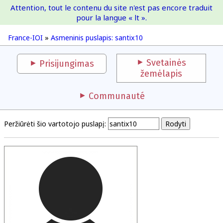
Attention, tout le contenu du site n'est pas encore traduit
France-IOI
pour la langue « lt ».
France-IOI
»
Asmeninis puslapis: santix10
Svetainės
Prisijungimas
žemėlapis
Communauté
Peržiūrėti šio vartotojo puslapį: