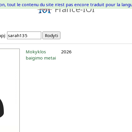
on, tout le contenu du site n'est pas encore traduit pour la langue
France-IOI
pį:
Mokyklos
2026
baigimo metai