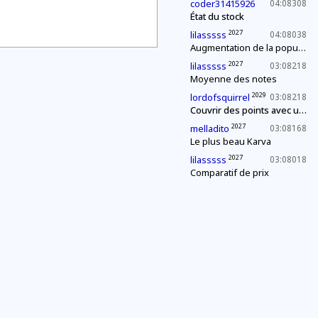
coder31415926
04:08308
État du stock
2027
lilasssss
04:08038
Augmentation de la population
2027
lilasssss
03:08218
Moyenne des notes
2029
lordofsquirrel
03:08218
Couvrir des points avec un segment de longueur fixe
2027
melladito
03:08168
Le plus beau Karva
2027
lilasssss
03:08018
Comparatif de prix