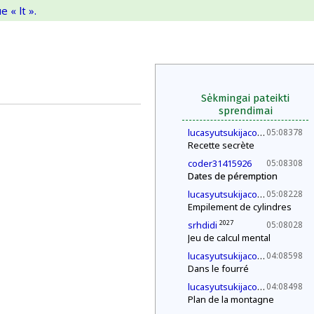
 « lt ».
Sėkmingai pateikti
sprendimai
2030
lucasyutsukijacono
05:08378
Recette secrète
coder31415926
05:08308
Dates de péremption
2030
lucasyutsukijacono
05:08228
Empilement de cylindres
2027
srhdidi
05:08028
Jeu de calcul mental
2030
lucasyutsukijacono
04:08598
Dans le fourré
2030
lucasyutsukijacono
04:08498
Plan de la montagne