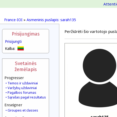
Attenti
France-IOI
»
Asmeninis puslapis: sarah135
Peržiūrėti šio vartotojo pusla
Prisijungimas
Prisijungti
Kalba:
Svetainės
žemėlapis
Progresser
Temos ir uždaviniai
Varžybų uždaviniai
Pagalbos forumas
Sąrašas pagal rezultatus
Enseigner
Groupes et classes
sarah135