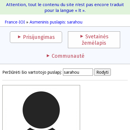
Attention, tout le contenu du site n'est pas encore traduit
France-IOI
pour la langue « lt ».
France-IOI
»
Asmeninis puslapis: sarahou
Svetainės
Prisijungimas
žemėlapis
Communauté
Peržiūrėti šio vartotojo puslapį: