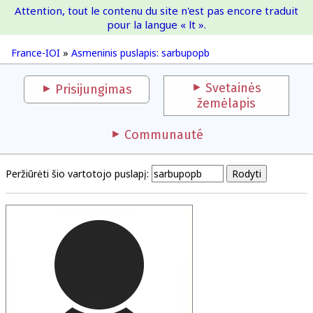
Attention, tout le contenu du site n'est pas encore traduit
France-IOI
pour la langue « lt ».
France-IOI
»
Asmeninis puslapis: sarbupopb
Svetainės
Prisijungimas
žemėlapis
Communauté
Peržiūrėti šio vartotojo puslapį: