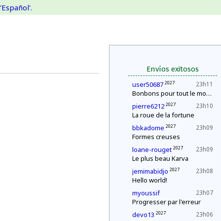
'Español'.
Envíos exitosos
2027
user50687
23h11
Bonbons pour tout le monde !
2027
pierre6212
23h10
La roue de la fortune
2027
bbkadome
23h09
Formes creuses
2027
loane-rouget
23h09
Le plus beau Karva
2027
jemimabidjo
23h08
Hello world!
myoussif
23h07
Progresser par l'erreur
2027
devo13
23h06