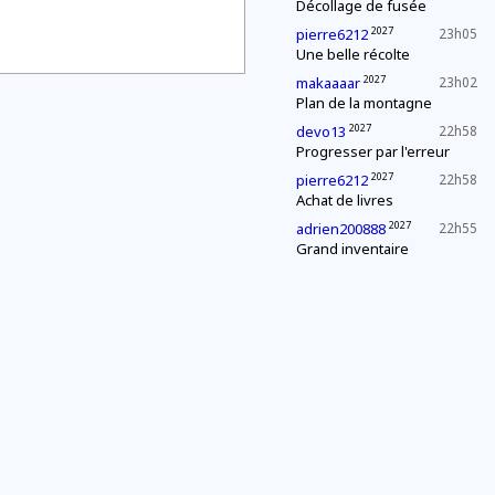
Décollage de fusée
2027
pierre6212
23h05
Une belle récolte
2027
makaaaar
23h02
Plan de la montagne
2027
devo13
22h58
Progresser par l'erreur
2027
pierre6212
22h58
Achat de livres
2027
adrien200888
22h55
Grand inventaire