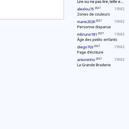
Lire ou ne pas lire, telle est (à nouveau) la question
2027
alexlou75
15h02
Zones de couleurs
2027
marie2026
15h02
Personne disparue
2027
mbruno181
15h02
Âge des petits-enfants
2027
diego703
15h02
Page d'écriture
2027
antoninho
15h02
La Grande Braderie