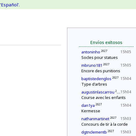
'Español'.
Envíos exitosos
2027
antoninho
15h05
Socles pour statues
2027
mbruno181
15h05
Encore des punitions
2027
baptistedenglos
15h04
Type d'arbres
2027
augustinlascarrou
15h04
Course avec les enfants
2027
dan1ya
15h04
Kermesse
2027
nathanmartinet
15h03
Concours de tir à la corde
2027
dgtnclementb
15h03