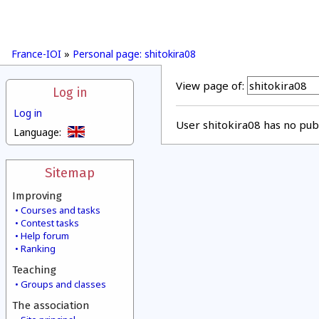
France-IOI
»
Personal page: shitokira08
View page of:
Log in
Log in
User shitokira08 has no publ
Language:
Sitemap
Improving
Courses and tasks
Contest tasks
Help forum
Ranking
Teaching
Groups and classes
The association