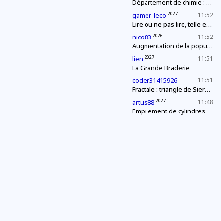
Département de chimie : mélange explosif
2027
gamer-leco
11:52
Lire ou ne pas lire, telle est (à nouveau) la question
2026
nico83
11:52
Augmentation de la population
2027
lien
11:51
La Grande Braderie
coder31415926
11:51
Fractale : triangle de Sierpinski
2027
artus88
11:48
Empilement de cylindres