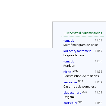
Successful submissions
tomvdb
11:58
Mathématiques de base
202
louischrysostomelegueult
11:57
La grande fête
tomvdb
11:56
Punition
2026
nico83
11:55
Construction de maisons
2027
sessaitier
11:54
Casernes de pompiers
2025
gladysandre
11:53
Origami
2027
andrea89
11:52