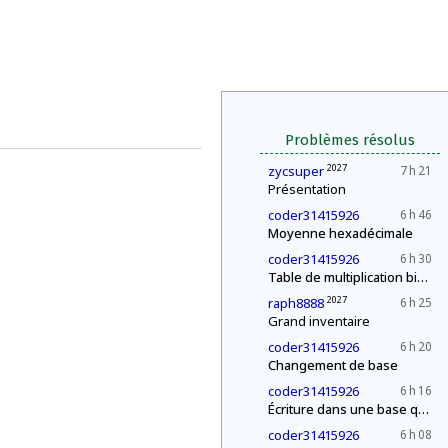
Problèmes résolus
2027
zycsuper
7 h 21
Présentation
coder31415926
6 h 46
Moyenne hexadécimale
coder31415926
6 h 30
Table de multiplication binaire
2027
raph8888
6 h 25
Grand inventaire
coder31415926
6 h 20
Changement de base
coder31415926
6 h 16
Écriture dans une base quelconque
coder31415926
6 h 08