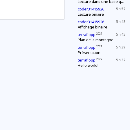
Lecture dans une base quelconque
coder31415926
5 h 57
Lecture binaire
coder31415926
5 h 48
Affichage binaire
2027
terraflopp
5 h 45
Plan de la montagne
2027
terraflopp
5 h 39
Présentation
2027
terraflopp
5 h 37
Hello world!