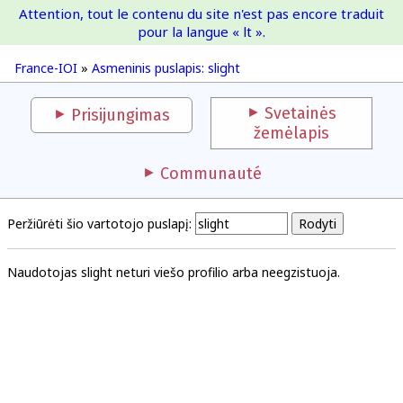
Attention, tout le contenu du site n'est pas encore traduit
France-IOI
pour la langue « lt ».
France-IOI
»
Asmeninis puslapis: slight
Svetainės
Prisijungimas
žemėlapis
Communauté
Peržiūrėti šio vartotojo puslapį:
Naudotojas slight neturi viešo profilio arba neegzistuoja.