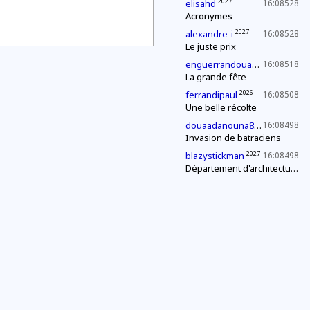
2027
elisahd
16:08528
Acronymes
2027
alexandre-i
16:08528
Le juste prix
2027
enguerrandouazana
16:08518
La grande fête
2026
ferrandipaul
16:08508
Une belle récolte
20
douaadanouna82gmailcom
16:08498
Invasion de batraciens
2027
blazystickman
16:08498
Département d'architecture : construction d'une pyramide