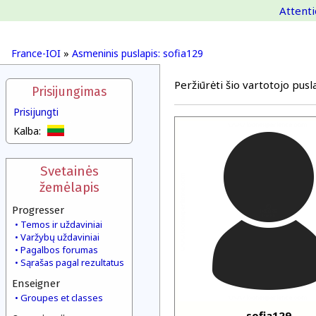
Attenti
France-IOI
»
Asmeninis puslapis: sofia129
Peržiūrėti šio vartotojo pusla
Prisijungimas
Prisijungti
Kalba:
Svetainės
žemėlapis
Progresser
Temos ir uždaviniai
Varžybų uždaviniai
Pagalbos forumas
Sąrašas pagal rezultatus
Enseigner
Groupes et classes
sofia129