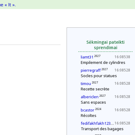
 « lt ».
Sėkmingai pateikti
sprendimai
2027
liamt31
16:08538
Empilement de cylindres
2027
pierregraff
16:08528
Socles pour statues
2027
timou
16:08528
Recette secrète
2027
albericlen
16:08528
Sans espaces
2024
bcastor
16:08528
Récoltes
2027
fedifakhfakh123
16:08528
Transport des bagages