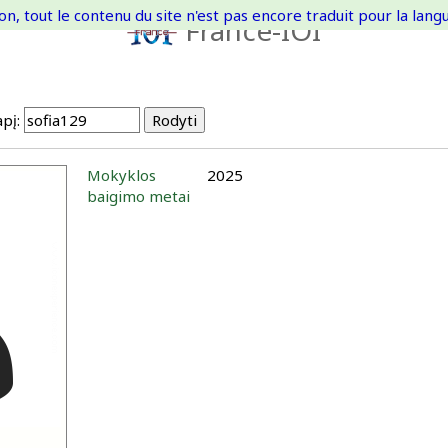
on, tout le contenu du site n'est pas encore traduit pour la langue
France-IOI
pį:
Mokyklos
2025
baigimo metai