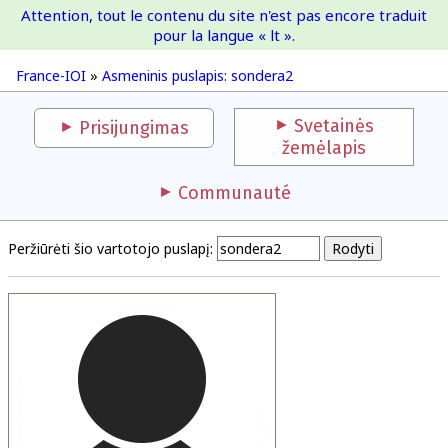
Attention, tout le contenu du site n'est pas encore traduit
France-IOI
pour la langue « lt ».
France-IOI
»
Asmeninis puslapis: sondera2
Svetainės
Prisijungimas
žemėlapis
Communauté
Peržiūrėti šio vartotojo puslapį: