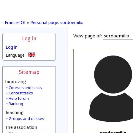
France-IOI
»
Personal page: sordoemilio
View page of:
Log in
Log in
Language:
Sitemap
Improving
Courses and tasks
Contest tasks
Help forum
Ranking
Teaching
Groups and classes
The association
sordoemilio