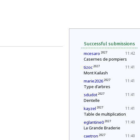
Successful submissions
2027
mcesaro
11:42
Casernes de pompiers
2027
tizoc
11:41
Mont Kailash
2027
marie2026
11:41
Type d'arbres
2027
sdudot
11:41
Dentelle
2027
kayzel
11:41
Table de multiplication
2027
eglantine0
11:40
La Grande Braderie
2027
caetron
11:40