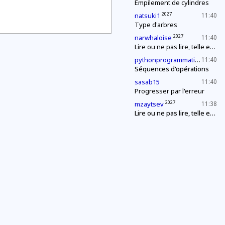
Empilement de cylindres
2027
natsuki1
11:40
Type d'arbres
2027
narwhaloise
11:40
Lire ou ne pas lire, telle est la question
2029
pythonprogrammation
11:40
Séquences d'opérations
sasab15
11:40
Progresser par l'erreur
2027
mzaytsev
11:38
Lire ou ne pas lire, telle est (à nouveau) la question