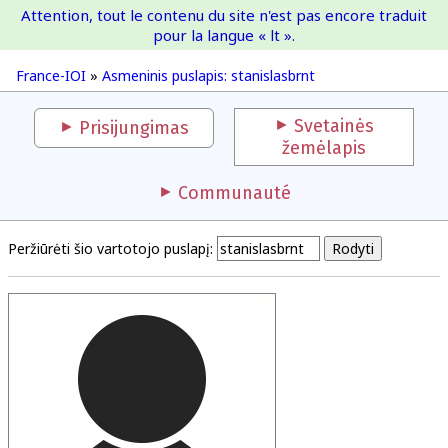
Attention, tout le contenu du site n'est pas encore traduit
France-IOI
pour la langue « lt ».
France-IOI
»
Asmeninis puslapis: stanislasbrnt
Svetainės
Prisijungimas
žemėlapis
Communauté
Peržiūrėti šio vartotojo puslapį: