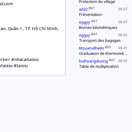
Protection du village
il.com
2027
ad22
08:47
Présentation
2027
eggyy
08:47
Bornes kilométriques
ao, Quận 1, TP. Hồ Chí Minh,
2027
eggyy
08:42
Transport des bagages
2027
titouanvilhelm
08:41
Graduation de thermomètres
cker #nhacaitaixiu
2027
buihoangduong
08:39
aixiu #taixiu
Table de multiplication