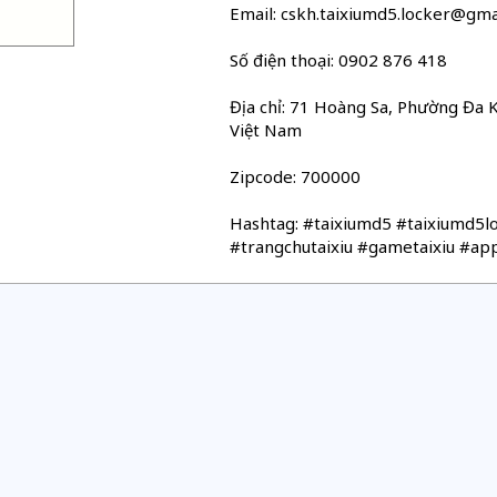
Email: cskh.taixiumd5.locker@gma
Số điện thoại: 0902 876 418
Địa chỉ: 71 Hoàng Sa, Phường Đa K
Việt Nam
Zipcode: 700000
Hashtag: #taixiumd5 #taixiumd5lo
#trangchutaixiu #gametaixiu #appt