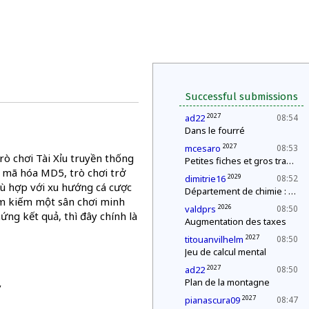
Successful submissions
2027
ad22
08:54
Dans le fourré
2027
mcesaro
08:53
rò chơi Tài Xỉu truyền thống
Petites fiches et gros travail
 mã hóa MD5, trò chơi trở
2029
dimitrie16
08:52
hù hợp với xu hướng cá cược
Département de chimie : mélange explosif
ìm kiếm một sân chơi minh
2026
valdprs
08:50
ứng kết quả, thì đây chính là
Augmentation des taxes
2027
titouanvilhelm
08:50
Jeu de calcul mental
2027
ad22
08:50
Plan de la montagne
/
2027
pianascura09
08:47