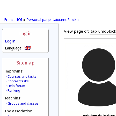
France-IOI
»
Personal page: taixiumd5locker
View page of:
Log in
Log in
Language:
Sitemap
Improving
Courses and tasks
Contest tasks
Help forum
Ranking
Teaching
Groups and classes
The association
taixiumd5locker