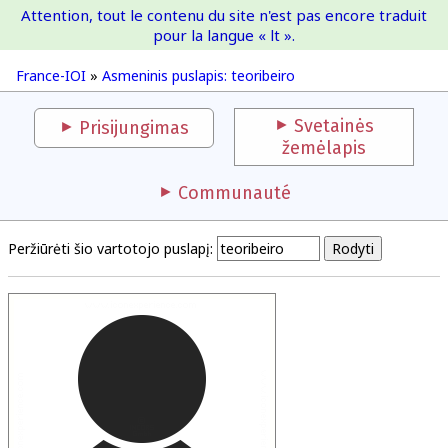
Attention, tout le contenu du site n'est pas encore traduit
France-IOI
pour la langue « lt ».
France-IOI
»
Asmeninis puslapis: teoribeiro
Svetainės
Prisijungimas
žemėlapis
Communauté
Peržiūrėti šio vartotojo puslapį: