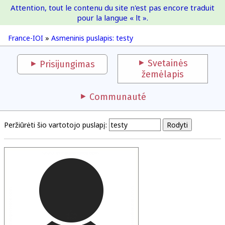
Attention, tout le contenu du site n'est pas encore traduit
France-IOI
pour la langue « lt ».
France-IOI
»
Asmeninis puslapis: testy
Svetainės
Prisijungimas
žemėlapis
Communauté
Peržiūrėti šio vartotojo puslapį: