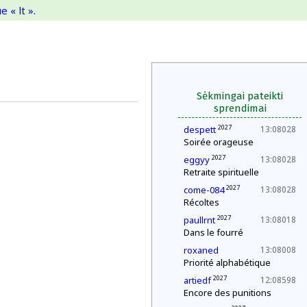
 « lt ».
Sėkmingai pateikti
sprendimai
2027
despett
13:08028
Soirée orageuse
2027
eggyy
13:08028
Retraite spirituelle
2027
come-084
13:08028
Récoltes
2027
paullrnt
13:08018
Dans le fourré
roxaned
13:08008
Priorité alphabétique
2027
artiedf
12:08598
Encore des punitions