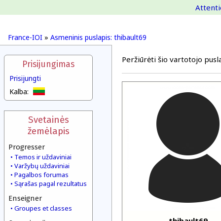
Attenti
France-IOI
»
Asmeninis puslapis: thibault69
Peržiūrėti šio vartotojo pusla
Prisijungimas
Prisijungti
Kalba:
Svetainės
žemėlapis
Progresser
Temos ir uždaviniai
Varžybų uždaviniai
Pagalbos forumas
Sąrašas pagal rezultatus
Enseigner
Groupes et classes
thibault69