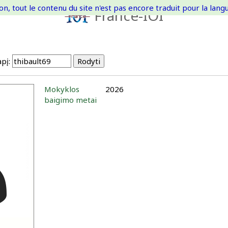
on, tout le contenu du site n'est pas encore traduit pour la langue
France-IOI
pį:
Mokyklos
2026
baigimo metai