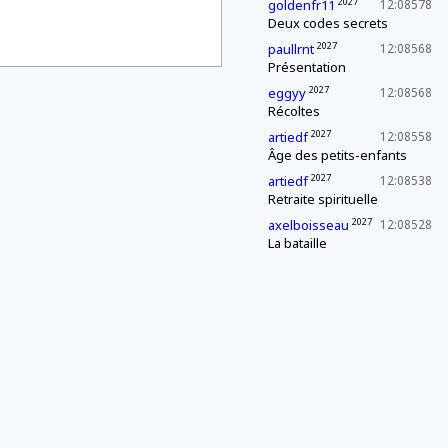
2027
goldenfr11
12:08578
Deux codes secrets
2027
paullrnt
12:08568
Présentation
2027
eggyy
12:08568
Récoltes
2027
artiedf
12:08558
Âge des petits-enfants
2027
artiedf
12:08538
Retraite spirituelle
2027
axelboisseau
12:08528
La bataille