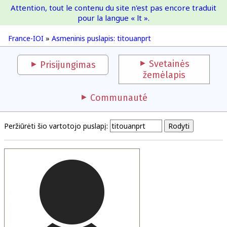
Attention, tout le contenu du site n'est pas encore traduit
France-IOI
pour la langue « lt ».
France-IOI
»
Asmeninis puslapis: titouanprt
Svetainės
Prisijungimas
žemėlapis
Communauté
Peržiūrėti šio vartotojo puslapį: