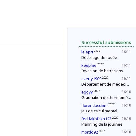
Successful submissions
2027
leleprt
16:11
Décollage de fusée
2027
keephie
16:11
Invasion de batraciens
2027
azerty1909
16:11
Département de médecine : contrôle d'une épidémie
2027
eggyy
16:10
Graduation de thermomètres
2027
florentlucchini
16:10
Jeu de calcul mental
2027
fedifakhfakh123
16:10
Planning de la journée
2027
mordo92
16:10