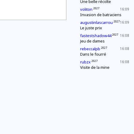
Une belle récolte
2027
voliton
16:09
Invasion de batraciens
2027
augustinlascarrou
16:09
Le juste prix
2027
fastestshadow44
16:08
Jeu de dames
2027
rebeccalpb
16:08
Dans le fourré
2027
rubzx
16:08
Visite de la mine