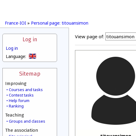
France-IOI
»
Personal page: titouansimon
View page of:
Log in
Log in
Language:
Sitemap
Improving
Courses and tasks
Contest tasks
Help forum
Ranking
Teaching
Groups and classes
The association
titouansimon