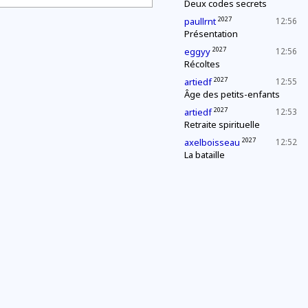
Deux codes secrets
2027
paullrnt
12:56
Présentation
2027
eggyy
12:56
Récoltes
2027
artiedf
12:55
Âge des petits-enfants
2027
artiedf
12:53
Retraite spirituelle
2027
axelboisseau
12:52
La bataille