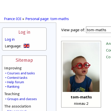
France-IOI
»
Personal page: tom-maths
View page of:
Log in
Log in
An
Language:
Co
Co
Sitemap
Improving
Courses and tasks
Contest tasks
Help forum
Ranking
Teaching
tom-maths
Groups and classes
niveau 2
The association