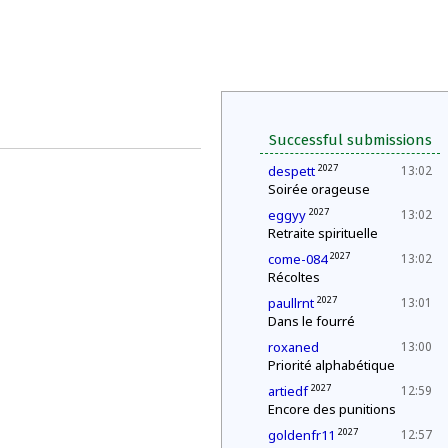
Successful submissions
2027
despett
13:02
Soirée orageuse
2027
eggyy
13:02
Retraite spirituelle
2027
come-084
13:02
Récoltes
2027
paullrnt
13:01
Dans le fourré
roxaned
13:00
Priorité alphabétique
2027
artiedf
12:59
Encore des punitions
2027
goldenfr11
12:57