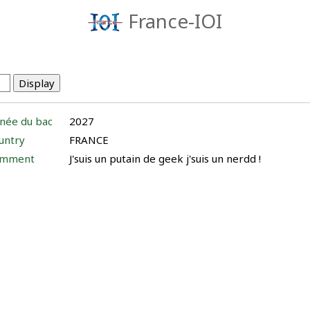
France-IOI
née du bac
2027
untry
FRANCE
mment
J'suis un putain de geek j'suis un nerdd !