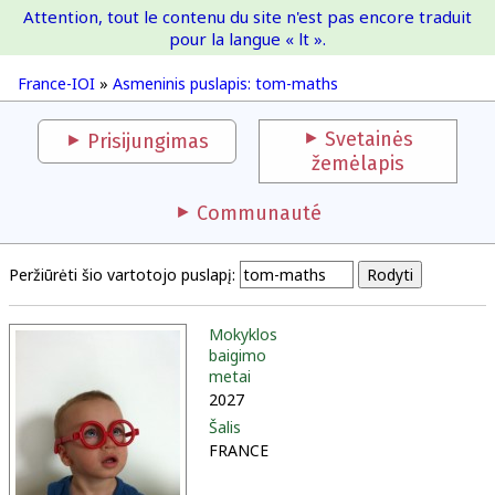
Attention, tout le contenu du site n'est pas encore traduit
France-IOI
pour la langue « lt ».
France-IOI
»
Asmeninis puslapis: tom-maths
Svetainės
Prisijungimas
žemėlapis
Communauté
Peržiūrėti šio vartotojo puslapį:
Mokyklos
baigimo
metai
2027
Šalis
FRANCE