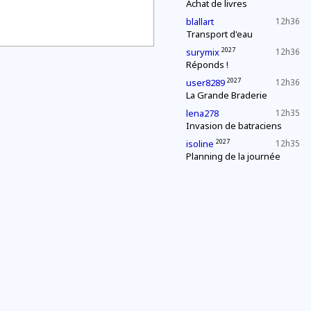
Achat de livres
blallart
12h36
Transport d'eau
2027
surymix
12h36
Réponds !
2027
user8289
12h36
La Grande Braderie
lena278
12h35
Invasion de batraciens
2027
isoline
12h35
Planning de la journée