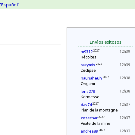
'Español'.
Envíos exitosos
2027
m9312
12h39
Récoltes
2027
surymix
12h39
L'éclipse
2027
nauhaheuh
12h38
Origami
lena278
12h38
Kermesse
2027
dav74
12h37
Plan de la montagne
2027
zezechar
12h37
Visite de la mine
2027
andrea89
12h37