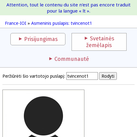
Attention, tout le contenu du site n'est pas encore traduit
France-IOI
pour la langue « lt ».
France-IOI
»
Asmeninis puslapis: tvincenot1
Svetainės
Prisijungimas
žemėlapis
Communauté
Peržiūrėti šio vartotojo puslapį: