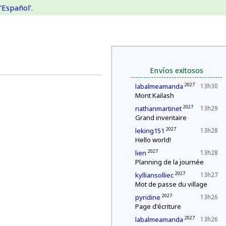
'Español'.
Envíos exitosos
2027
labalmeamanda
13h30
Mont Kailash
2027
nathanmartinet
13h29
Grand inventaire
2027
leking151
13h28
Hello world!
2027
lien
13h28
Planning de la journée
2027
kylliansolliec
13h27
Mot de passe du village
2027
pyridine
13h26
Page d'écriture
2027
labalmeamanda
13h26