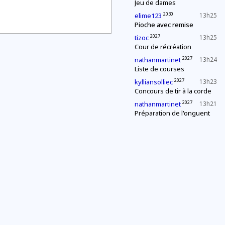
Jeu de dames
2030
elime123
13h25
Pioche avec remise
2027
tizoc
13h25
Cour de récréation
2027
nathanmartinet
13h24
Liste de courses
2027
kylliansolliec
13h23
Concours de tir à la corde
2027
nathanmartinet
13h21
Préparation de l'onguent